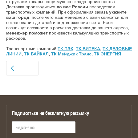
отгружаем товары напрямую со склада производства.
Доставка производиться
по все России
посредством
транспортных компаний. При оформления заказа
укажите
ваш город
, после чего наш менеджер с вами свяжется для
согласования деталей и подтверждения счета. Если
возникнут сложности в расчетах доставки до вашего адреса,
менеджер поможет
произвести калькуляцию транспортных
расходов.
Транспортные компаний
ТК ПЭК
,
ТК ВИТЕКА
,
ТК ДЕЛОВЫЕ
ЛИНИИ
,
ТК БАЙКАЛ
,
ТК Мейджик Транс
,
ТК ЭНЕРГИЯ
НАЗАД
Подписаться на бесплатную рассылку