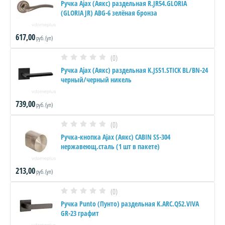
Ручка Ajax (Аякс) раздельная R.JR54.GLORIA
(GLORIA JR) ABG-6 зелёная бронза
617,00
руб. (уп)
(0)
Ручка Ajax (Аякс) раздельная K.JS51.STICK BL/BN-24
черный/черный никель
739,00
руб. (уп)
(0)
Ручка-кнопка Ajax (Аякс) CABIN SS-304
нержавеющ.сталь (1 шт в пакете)
213,00
руб. (уп)
(0)
Ручка Punto (Пунто) раздельная K.ARC.Q52.VIVA
GR-23 графит