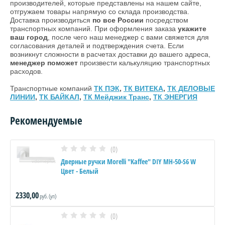
производителей, которые представлены на нашем сайте,
отгружаем товары напрямую со склада производства.
Доставка производиться
по все России
посредством
транспортных компаний. При оформления заказа
укажите
ваш город
, после чего наш менеджер с вами свяжется для
согласования деталей и подтверждения счета. Если
возникнут сложности в расчетах доставки до вашего адреса,
менеджер поможет
произвести калькуляцию транспортных
расходов.
Транспортные компаний
ТК ПЭК
,
ТК ВИТЕКА
,
ТК ДЕЛОВЫЕ
ЛИНИИ
,
ТК БАЙКАЛ
,
ТК Мейджик Транс
,
ТК ЭНЕРГИЯ
Рекомендуемые
(0)
Дверные ручки Morelli "Kaffee" DIY MH-50-S6 W
Цвет - Белый
2330,00
руб. (уп)
(0)