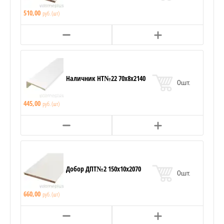
510,00
руб. (шт)
Наличник НТ№22 70х8х2140
0
шт.
445,00
руб. (шт)
Добор ДПТ№2 150х10х2070
0
шт.
660,00
руб. (шт)