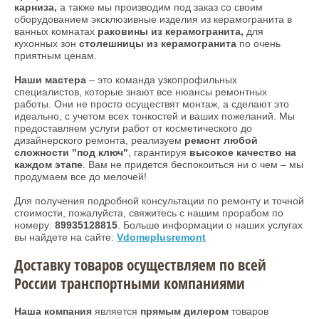
карниза,
а также мы производим под заказ со своим
оборудованием эксклюзивные изделия из керамогранита в
ванных комнатах
раковины из керамогранита,
для
кухонных зон
столешницы из керамогранита
по очень
приятным ценам.
Наши мастера
– это команда узкопрофильных
специалистов, которые знают все нюансы ремонтных
работы. Они не просто осуществят монтаж, а сделают это
идеально, с учетом всех тонкостей и ваших пожеланий. Мы
предоставляем услуги работ от косметического до
дизайнерского ремонта, реализуем
ремонт любой
сложности "под ключ"
, гарантируя
высокое качество на
каждом этапе
. Вам не придется беспокоиться ни о чем – мы
продумаем все до мелочей!
Для получения подробной консультации по ремонту и точной
стоимости, пожалуйста, свяжитесь с нашим прорабом по
номеру:
89935128815
. Больше информации о наших услугах
вы найдете на сайте:
Vdomeplusremont
Доставку товаров осуществляем по всей
России транспортными компаниями
Наша компания
является
прямым дилером
товаров