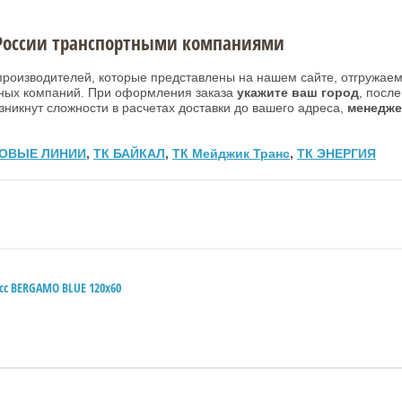
й России транспортными компаниями
производителей, которые представлены на нашем сайте, отгружаем
ных компаний. При оформления заказа
укажите ваш город
, посл
зникнут сложности в расчетах доставки до вашего адреса,
менедже
ЛОВЫЕ ЛИНИИ
,
ТК БАЙКАЛ
,
ТК Мейджик Транс
,
ТК ЭНЕРГИЯ
осс BERGAMO BLUE 120x60