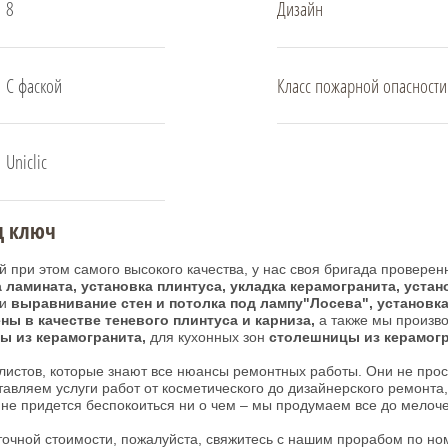
8
Дизайн
С фаской
Класс пожарной опасности
Uniclic
д ключ
 при этом самого высокого качества, у нас своя бригада проверен
 ламината, установка плинтуса, укладка керамогранита, устан
ки
выравнивание стен и потолка под лампу"Лосева", установка
ы в качестве теневого плинтуса и карниза,
а также мы произв
ы из керамогранита,
для кухонных зон
столешницы из керамог
истов, которые знают все нюансы ремонтных работы. Они не прост
тавляем услуги работ от косметического до дизайнерского ремонта
 не придется беспокоиться ни о чем – мы продумаем все до мелоче
точной стоимости, пожалуйста, свяжитесь с нашим прорабом по но