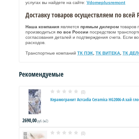
услугах вы найдете на сайте:
Vdomeplusremont
Доставку товаров осуществляем по все
Наша компания
является
прямым дилером
товаров 
производиться
по все России
посредством транспорт
согласования деталей и подтверждения счета. Если во
расходов.
Транспортные компаний
ТК ПЭК
,
ТК ВИТЕКА
,
ТК ДЕ
Рекомендуемые
(0)
Керамогранит Acrcadia Ceramica HG2006-A хай гл
2690,00
руб. (м2)
(0)