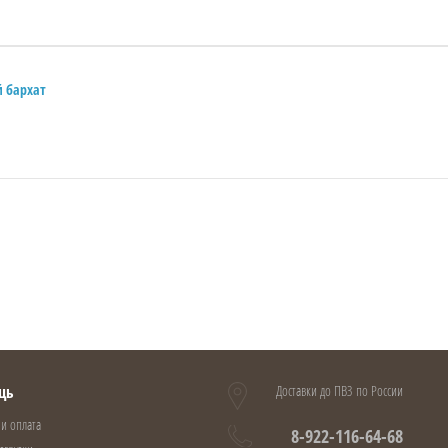
й бархат
щь
Доставки до ПВЗ по России
 и оплата
8-922-116-64-68