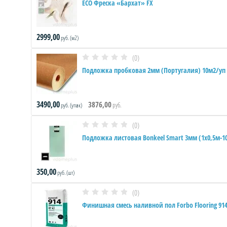
ECO Фреска «Бархат» FX
2999,00
руб. (м2)
(0)
Подложка пробковая 2мм (Португалия) 10м2/уп
3490,00
3876,00
руб.
руб. (упак)
(0)
Подложка листовая Bonkeel Smart 3мм (1х0,5м-1
350,00
руб. (шт)
(0)
Финишная смесь наливной пол Forbo Flooring 914