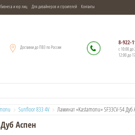
 бизнеса и юр лиц
Для дизайнеров и строителей
Контакты
8-922-1
Доставки до ПВЗ по России
с 10:00 до 
12:00 до 1
amonu
Sunfloor 833 4V
  Ламинат «Kastamonu» SF33СV-54 Дуб 
 Дуб Аспен