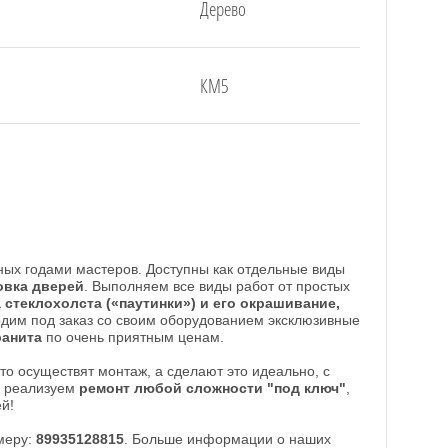
Дерево
КМ5
ных годами мастеров. Доступны как отдельные виды
овка дверей
. Выполняем все виды работ от простых
 стеклохолста («паутинки») и его окрашивание,
одим под заказ со своим оборудованием эксклюзивные
ранита
по очень приятным ценам.
о осуществят монтаж, а сделают это идеально, с
, реализуем
ремонт любой сложности "под ключ"
,
й!
меру:
89935128815
. Больше информации о наших