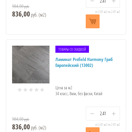
−
+
984,00
руб.
836,00
от 2.41 м2 по 2.41 м2
руб. (м2)
ТОВАРЫ СО СКИДКОЙ
Ламинат Profield Harmony Граб
Европейский (13002)
Цена за м2
34 класс, 8мм, без фаски, Китай
−
+
984,00
руб.
836,00
от 2.41 м2 по 2.41 м2
руб. (м2)