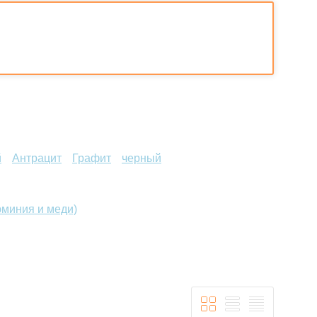
й
Антрацит
Графит
черный
миния и меди)