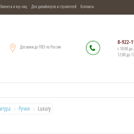
 бизнеса и юр лиц
Для дизайнеров и строителей
Контакты
8-922-1
Доставки до ПВЗ по России
с 10:00 до 
12:00 до 1
итура
Ручки
  Luxury