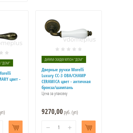
ДАРИМ СКИДКУ КУПОН "ДОМ"
Н "ДОМ"
Дверные ручки Morelli
orelli
Luxury CC-3 OBA/CHAMP
MARY цвет -
CERAMICA цвет - античная
бронза/шампань
Цена за упаковку
9270,00
уп)
руб. (уп)
−
+