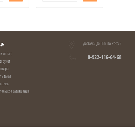
щь
Доставки до ПВЗ по России
 и оплата
8-922-116-64-68
азгрузки
товара
ть заказ
 связь
тельское соглашение