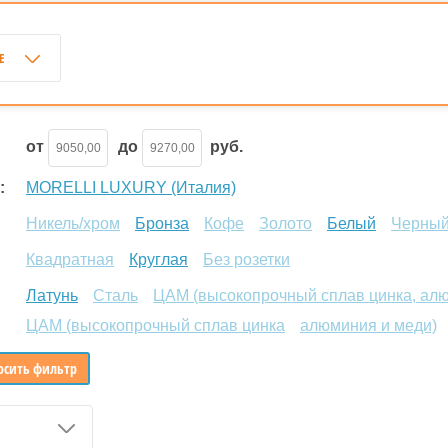
Е
от
до
руб.
:
MORELLI LUXURY (Италия)
Никель/хром
Бронза
Кофе
Золото
Белый
Черны
Квадратная
Круглая
Без розетки
Латунь
Сталь
ЦАМ (высокопрочный сплав цинка, алю
ЦАМ (высокопрочный сплав цинка
алюминия и меди)
осить фильтр