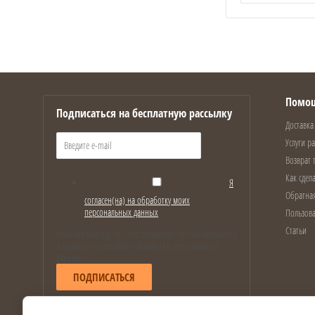
Помо
Подписаться на бесплатную рассылку
Доставка
Услуги р
Возврат 
Как сдела
Я
Обратная
согласен(на) на обработку моих
персональных данных
Пользова
Статьи
Отмечая галочку, вы подтверждаете, что ознакомились
и согласны с условиями обработки персональных
данных
ПОДПИСАТЬСЯ