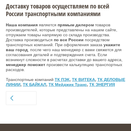
Доставку товаров осуществляем по всей
России транспортными компаниями
Наша компания
является
прямым дилером
товаров
производителей, которые представлены на нашем сайте,
отгружаем товары напрямую со склада производства.
Доставка производиться
по все России
посредством
транспортных компаний. При оформления заказа
укажите
ваш город
, после чего наш менеджер с вами свяжется для
согласования деталей и подтверждения счета. Если
возникнут сложности в расчетах доставки до вашего адреса,
менеджер поможет
произвести калькуляцию транспортных
расходов.
Транспортные компаний
ТК ПЭК
,
ТК ВИТЕКА
,
ТК ДЕЛОВЫЕ
ЛИНИИ
,
ТК БАЙКАЛ
,
ТК Мейджик Транс
,
ТК ЭНЕРГИЯ
НАЗАД